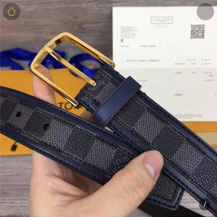
商品
详情
评价
/