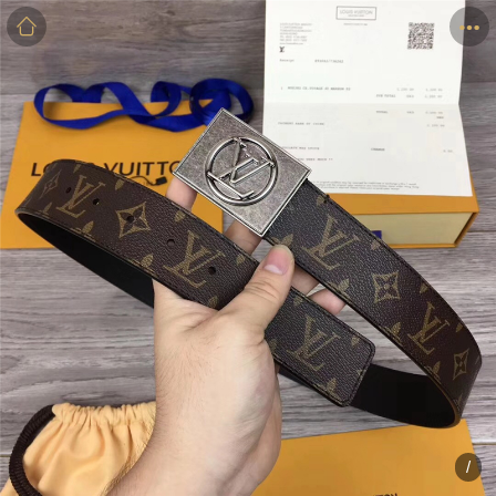
商品
详情
评价
/