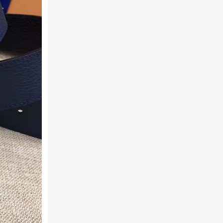
产地：
Made in Spain（
附件：
防尘袋，真品卡，说
袋
包装：
原装防尘袋+精美外
相宜
详细介绍：
Louis vuit
装，海外原单货，进口牛皮
手工缝线完美工艺，以时尚