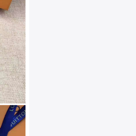
扣头类型：
平滑扣/板扣
颜色：
藏蓝色
规格：
40mm（宽）
材质：
LV进口头层牛皮、
电镀五金