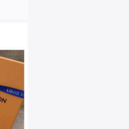
LV皮带 原单品质 专柜新包
双面可用 藏蓝色
商品品牌：
LV|路易威登
ECS039344
商品货号：