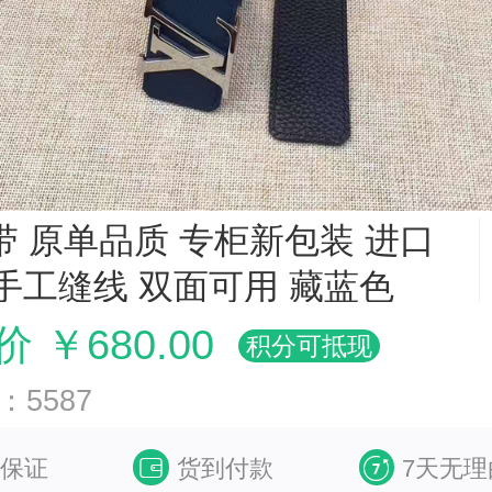
带 原单品质 专柜新包装 进口
手工缝线 双面可用 藏蓝色
 ￥680.00
积分可抵现
5587
保证
货到付款
7天无