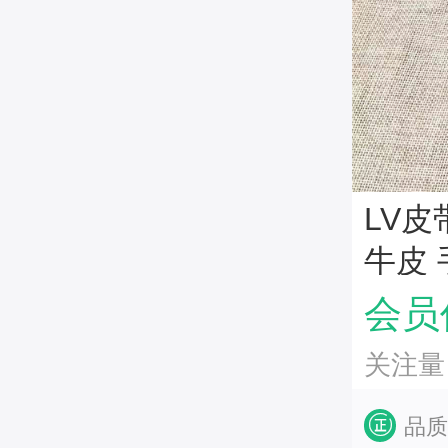
LV皮
牛皮 
会员价
关注量：
品质