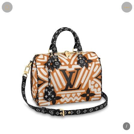
商品
详情
评价
/