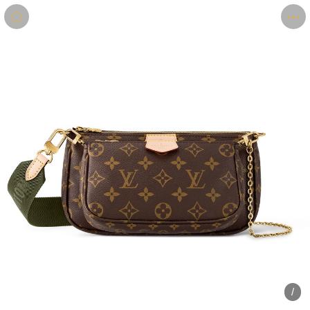
商品
详情
评价
/