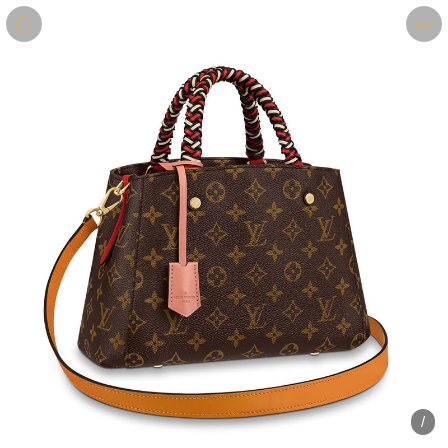
商品
详情
评价
/