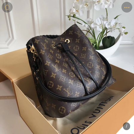
商品
详情
评价
/