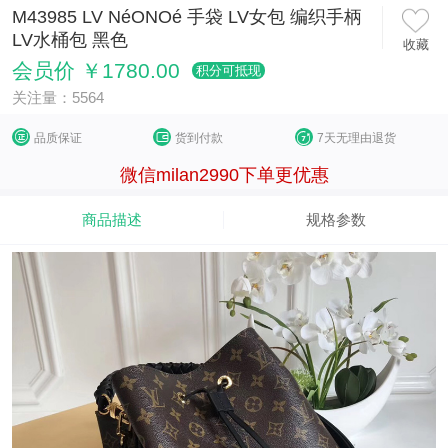
M43985 LV NéONOé 手袋 LV女包 编织手柄
LV水桶包 黑色
收藏
会员价 ￥1780.00
积分可抵现
关注量：5564
品质保证
货到付款
7天无理由退货
微信milan2990下单更优惠
商品描述
规格参数