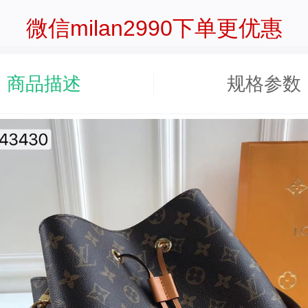
微信milan2990下单更优惠
商品描述
规格参数