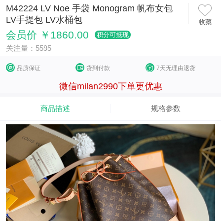
M42224 LV Noe 手袋 Monogram 帆布女包
LV手提包 LV水桶包
收藏
会员价 ￥1860.00
积分可抵现
关注量：5595
品质保证
货到付款
7天无理由退货
微信milan2990下单更优惠
商品描述
规格参数