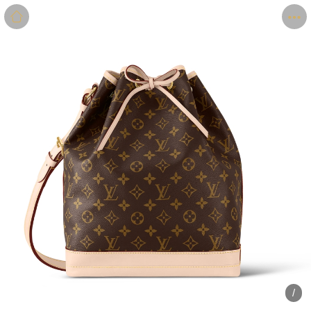
商品
详情
评价
/