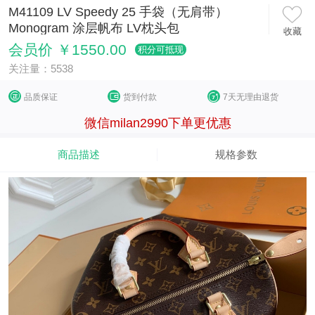
M41109 LV Speedy 25 手袋（无肩带）
Monogram 涂层帆布 LV枕头包
收藏
会员价 ￥1550.00
积分可抵现
关注量：5538
品质保证
货到付款
7天无理由退货
微信milan2990下单更优惠
商品描述
规格参数