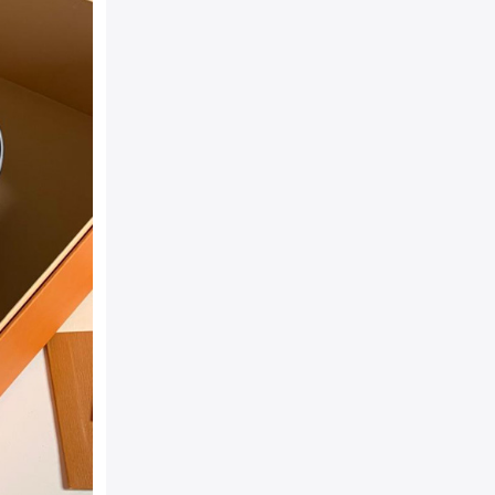
袋
包装：
原装防尘袋+精美外
相宜
结构：
- 闪亮的金色黄铜金属
志性路易威登 Speedy 造型
详细介绍：
这款精巧的都市
Damier 帆布制成。 Spee
扮，并为之平添一份时尚别