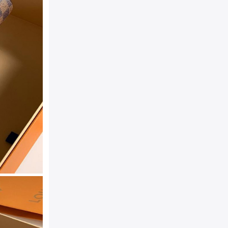
颜色：
咖啡格
规格：
25cm*19cm*15cm(
材质：
Damier Ebene 涂
产地：
MADE IN France
附件：
防尘袋，真品卡，说