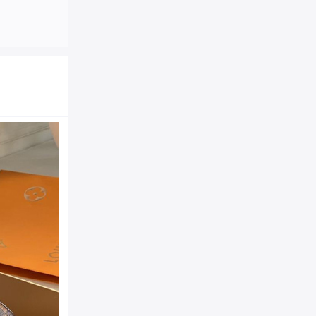
N41365 LV SPEEDY 2
帆布咖啡格女包 LV枕头包
商品品牌：
LV|路易威登
N41365
商品货号：