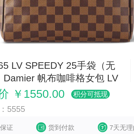
65 LV SPEEDY 25手袋（无
Damier 帆布咖啡格女包 LV
包
 ￥1550.00
积分可抵现
5555
保证
货到付款
7天无