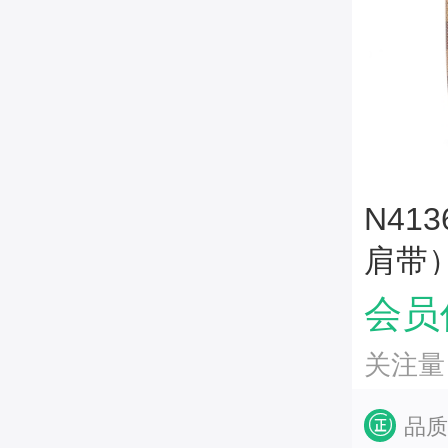
N413
肩带）
枕头
会员价
关注量：
品质