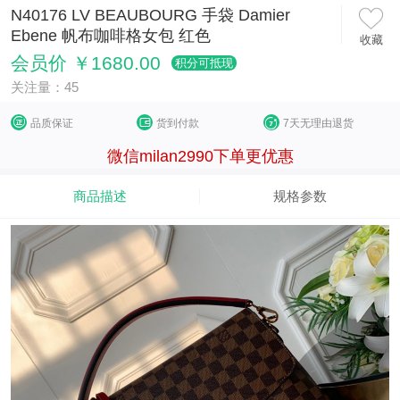
N40176 LV BEAUBOURG 手袋 Damier
Ebene 帆布咖啡格女包 红色
收藏
会员价 ￥1680.00
积分可抵现
关注量：45
品质保证
货到付款
7天无理由退货
微信milan2990下单更优惠
商品描述
规格参数