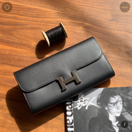
商品
详情
评价
/