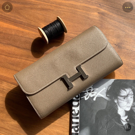
商品
详情
评价
/