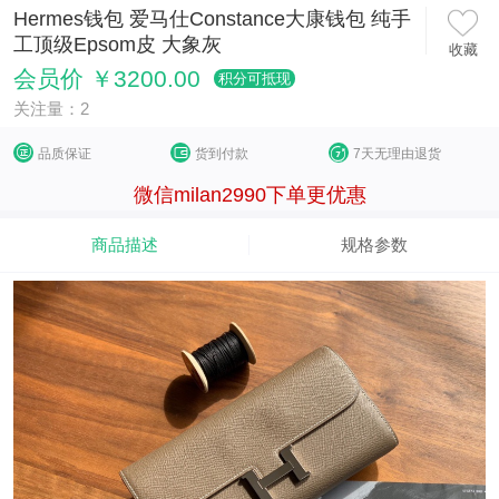
Hermes钱包 爱马仕Constance大康钱包 纯手
工顶级Epsom皮 大象灰
收藏
会员价 ￥3200.00
积分可抵现
关注量：2
品质保证
货到付款
7天无理由退货
微信milan2990下单更优惠
商品描述
规格参数