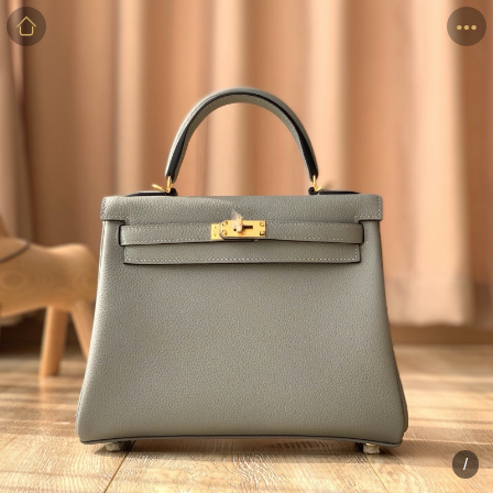
商品
详情
评价
/