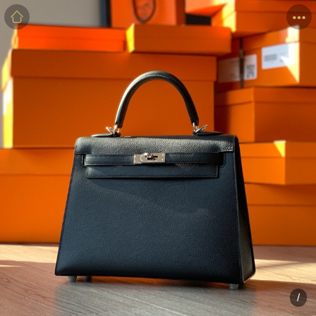
商品
详情
评价
/