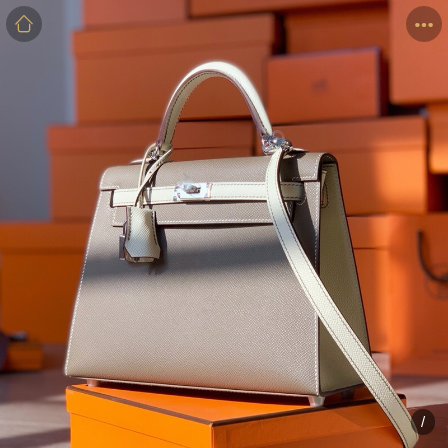
商品
详情
评价
/