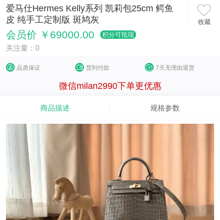
爱马仕Hermes Kelly系列 凯莉包25cm 鳄鱼
皮 纯手工定制版 斑鸠灰
收藏
会员价 ￥69000.00
积分可抵现
关注量：0
品质保证
货到付款
7天无理由退货
微信milan2990下单更优惠
商品描述
规格参数