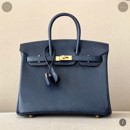
商品
详情
评价
/