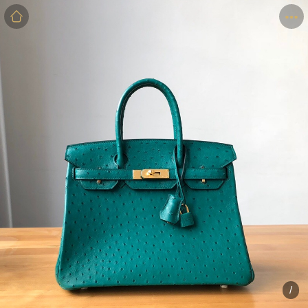
商品
详情
评价
/