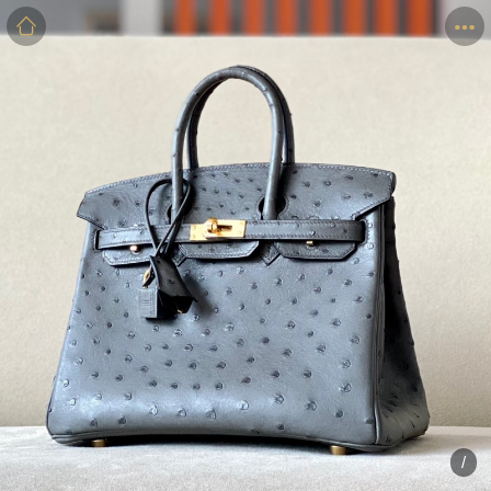
商品
详情
评价
/