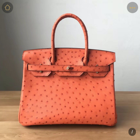
商品
详情
评价
/