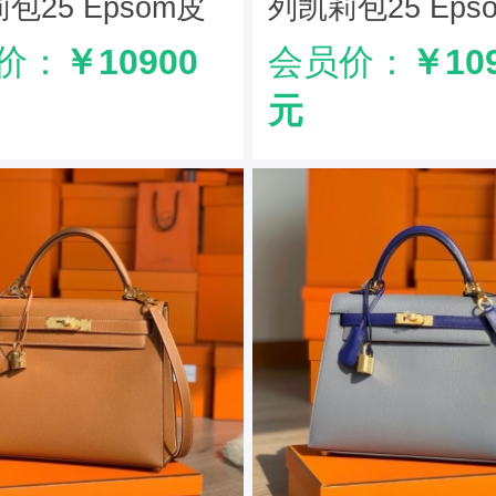
包25 Epsom皮
列凯莉包25 Eps
纹 纯手工定制版
手掌纹 纯手工定
价：
￥10900
会员价：
￥10
灰
锦葵紫
元