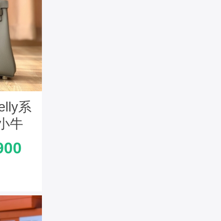
lly系
o小牛
 海鸥
900