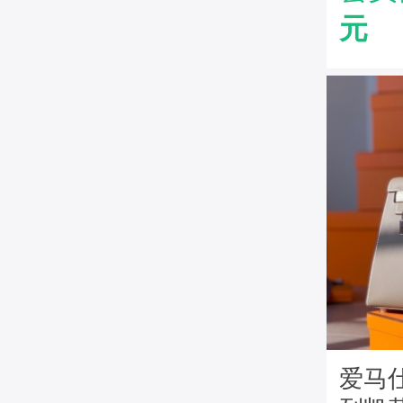
灰
元
爱马仕H