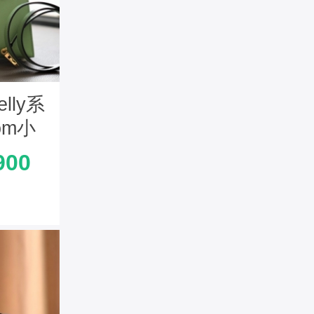
lly系
om小
版 牛
900