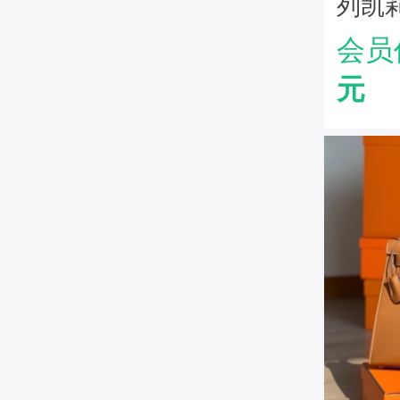
列凯莉
手掌
会员
大象
元