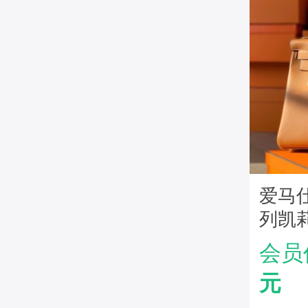
爱马仕H
列凯莉
皮 纯
会员
元