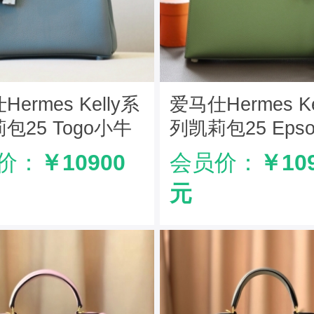
ermes Kelly系
爱马仕Hermes Ke
包25 Togo小牛
列凯莉包25 Eps
手工定制版 杏仁
牛皮 纯手工定制
价：
￥10900
会员价：
￥10
油果绿
元