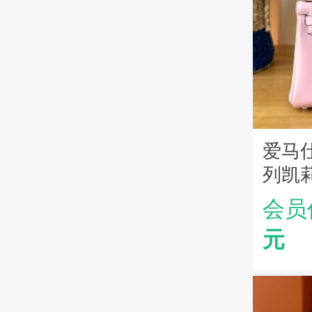
爱马仕H
列凯莉
皮 纯
会员
粉
元