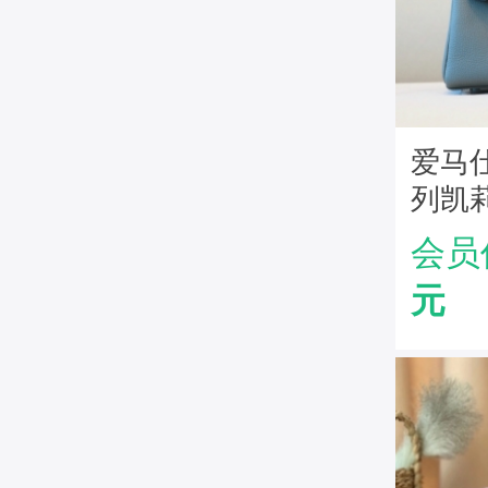
爱马仕H
列凯莉
皮 纯
会员
绿
元