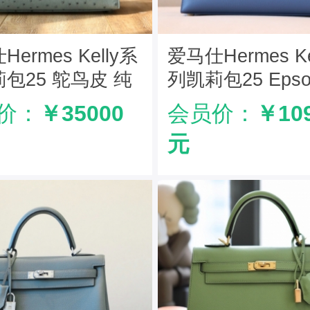
ermes Kelly系
爱马仕Hermes Ke
包25 鸵鸟皮 纯
列凯莉包25 Eps
定制版 冰川蓝
牛皮 纯手工定制
价：
￥35000
会员价：
￥10
瑙蓝
元