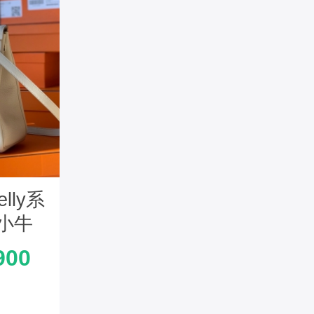
lly系
o小牛
 奶昔
900