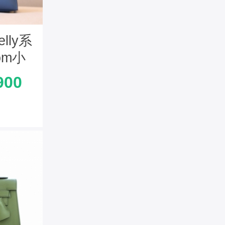
lly系
om小
版 玛
900