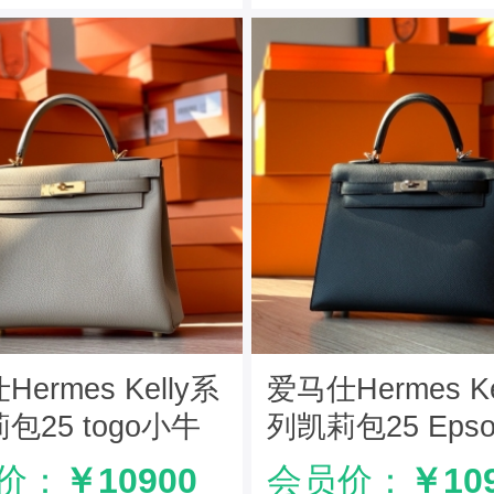
ermes Kelly系
爱马仕Hermes Ke
包25 togo小牛
列凯莉包25 Eps
手工定制版 斑鸠
手掌纹 纯手工定
价：
￥10900
会员价：
￥10