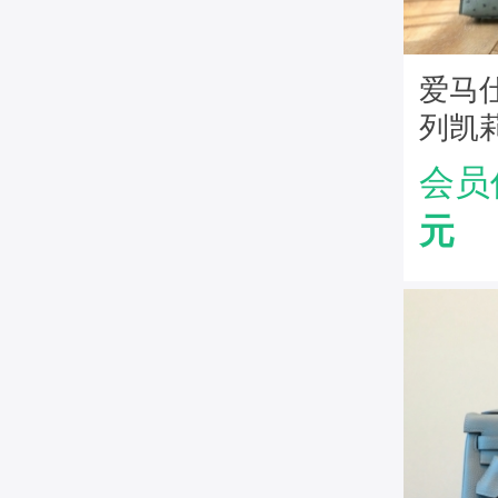
爱马仕H
列凯莉
手工
会员
元