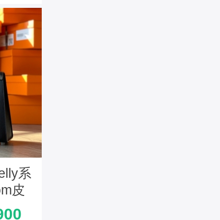
lly系
om皮
制版
900