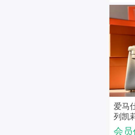
爱马仕H
列凯莉
皮 纯
会员