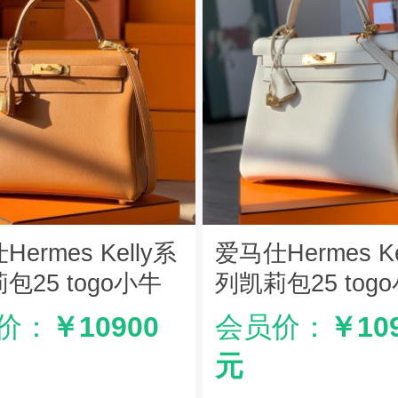
ermes Kelly系
爱马仕Hermes Ke
包25 togo小牛
列凯莉包25 tog
手工定制版 棕色
皮 纯手工定制版
价：
￥10900
会员价：
￥10
白
元