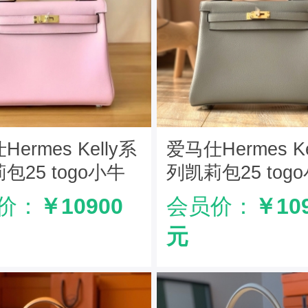
ermes Kelly系
爱马仕Hermes Ke
包25 togo小牛
列凯莉包25 tog
手工定制版 樱花
皮 纯手工定制版
价：
￥10900
会员价：
￥10
灰
元