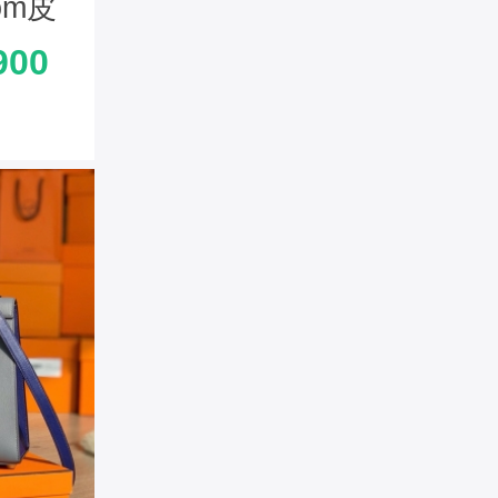
om皮
制版
900