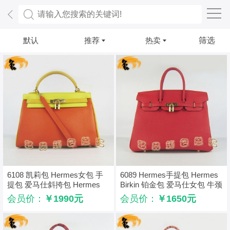
默认
推荐
热卖
筛选
6108 凯莉包 Hermes女包 手
6089 Hermes手提包 Hermes
提包 爱马仕斜挎包 Hermes
Birkin 铂金包 爱马仕女包 牛颈
Kelly Bag 配色荔枝纹 绿橙黄
纹（35） 红色金扣
会员价：
￥1990元
会员价：
￥1650元
色金扣