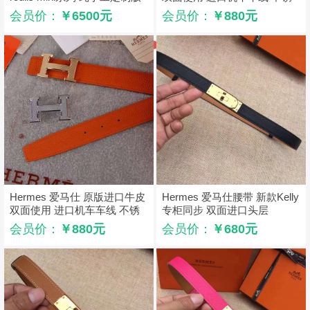
黑色
钢扣头 蓝色
会员价：
￥6500元
会员价：
￥880元
Hermes 爱马仕 原版进口牛皮
Hermes 爱马仕腰带 新款Kelly
双面使用 进口机车车线 不锈
专柜同步 双面进口头层
钢扣头 橙色
Hermes腰带 黑色
会员价：
￥880元
会员价：
￥680元