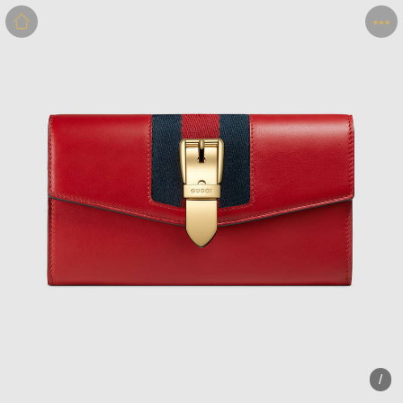
商品
详情
评价
/