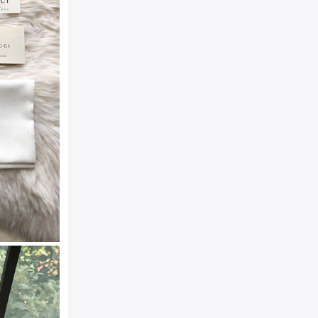
颜色：
黑色
规格：
11cm*9cm(约)
材质：
进口高档牛皮和高密
产地：
MADE IN ITALY
附件：
防尘袋，真品卡，说