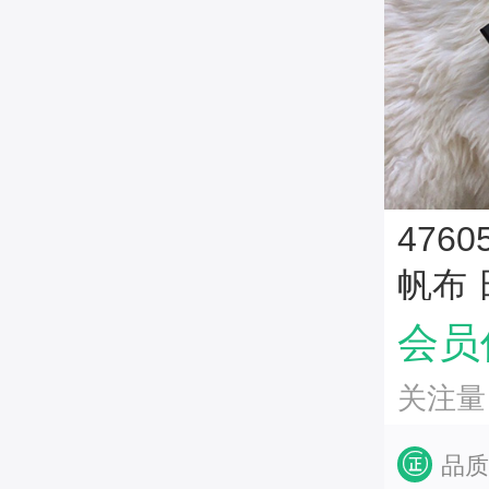
4760
帆布
会员价
关注量
品质