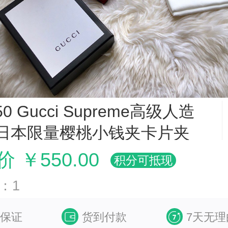
50 Gucci Supreme高级人造
 日本限量樱桃小钱夹卡片夹
 ￥550.00
积分可抵现
：1
保证
货到付款
7天无