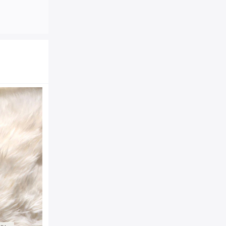
476050 Gucci Supr
桃小钱夹卡片夹
商品品牌：
Gucci|古奇
476050 K9GXT
商品货号：