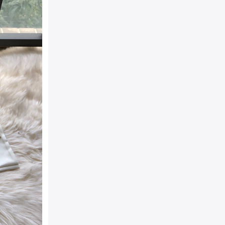
袋
包装：
原装防尘袋+精美外
相宜
结构：
GG Supreme高
配以芙蓉红皮革滚边 樱桃配
片隔层 一个拉链隔层 按扣
详细介绍：
GG Garden
包。立体樱桃配饰，镶嵌水