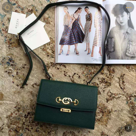
商品
详情
评价
/