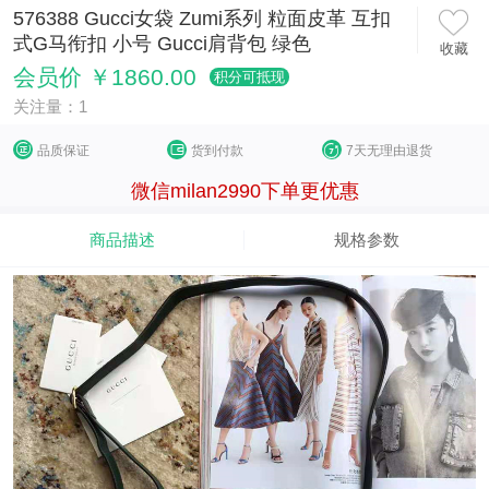
576388 Gucci女袋 Zumi系列 粒面皮革 互扣
式G马衔扣 小号 Gucci肩背包 绿色
收藏
会员价 ￥1860.00
积分可抵现
关注量：1
品质保证
货到付款
7天无理由退货
微信milan2990下单更优惠
商品描述
规格参数