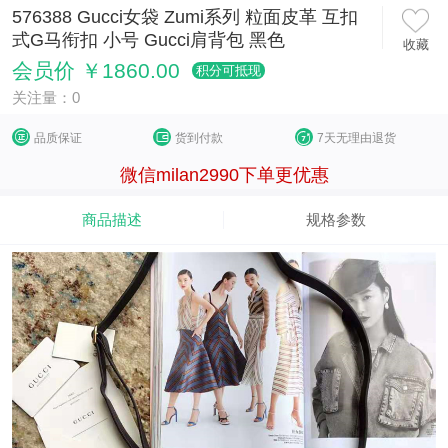
576388 Gucci女袋 Zumi系列 粒面皮革 互扣
式G马衔扣 小号 Gucci肩背包 黑色
收藏
会员价 ￥1860.00
积分可抵现
关注量：0
品质保证
货到付款
7天无理由退货
微信milan2990下单更优惠
商品描述
规格参数