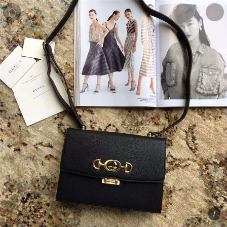
商品
详情
评价
/