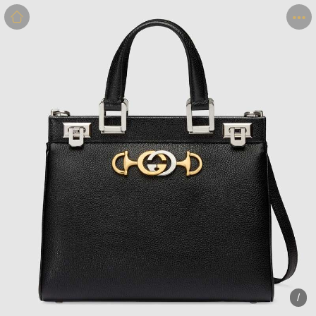
商品
详情
评价
/