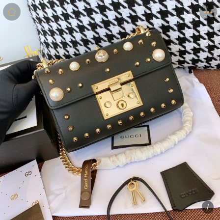
商品
详情
评价
/