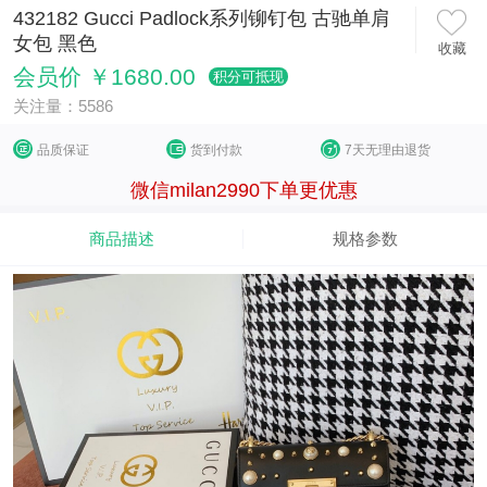
432182 Gucci Padlock系列铆钉包 古驰单肩
女包 黑色
收藏
会员价 ￥1680.00
积分可抵现
关注量：5586
品质保证
货到付款
7天无理由退货
微信milan2990下单更优惠
商品描述
规格参数