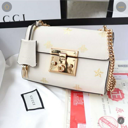
商品
详情
评价
/