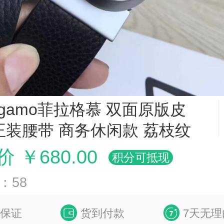
ragamo菲拉格慕 双面原版皮
正装腰带 商务休闲款 荔枝纹
 ￥680.00
积分可抵现
：58
保证
货到付款
7天无