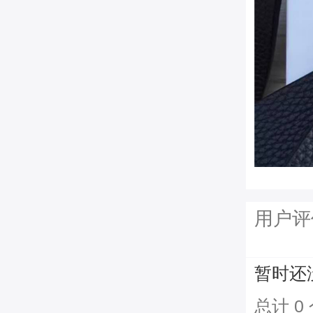
用户评
暂时还
总计 0