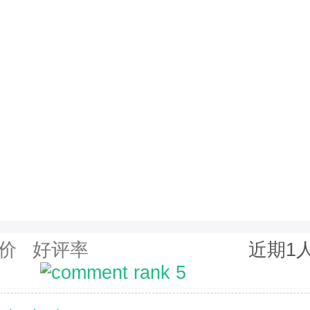
价
好评率
近期1