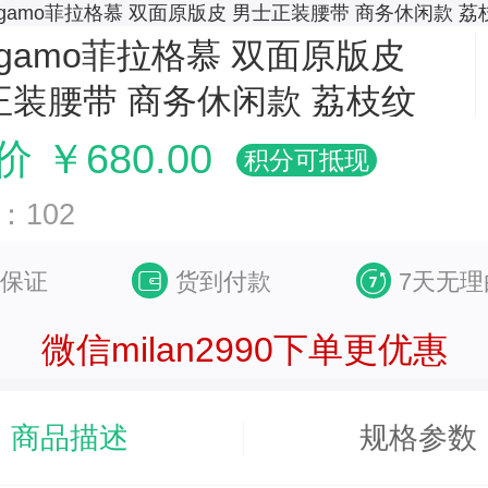
商品
详情
评价
ragamo菲拉格慕 双面原版皮
正装腰带 商务休闲款 荔枝纹
 ￥680.00
积分可抵现
：102
保证
货到付款
7天无
微信milan2990下单更优惠
商品描述
规格参数