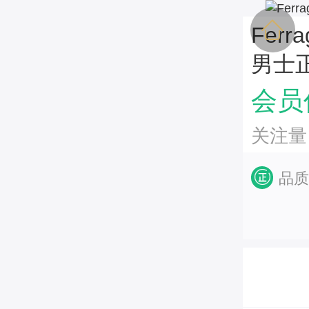
Fer
男士
金扣
会员价
关注量
品质