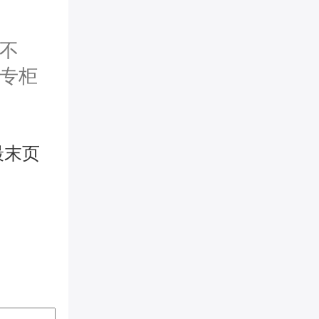
不
专柜
最末页