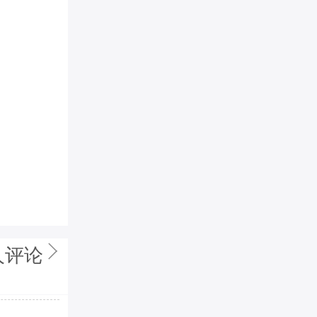
包装：
原装防尘袋+精美外
相宜
详细介绍：
Salvatore Fe
专柜同款售，MADE IN I
进口双面原版皮正装腰带，
是这么漂亮，长度可以自己
人评论