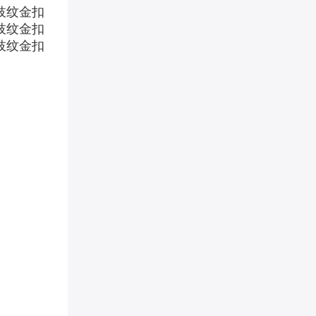
Ferragamo菲拉格慕 双
务休闲款 荔枝纹金扣
商品品牌：
Ferragamo|
SF215
商品货号：
扣头类型：
平滑扣/板扣
颜色：
荔枝纹金扣