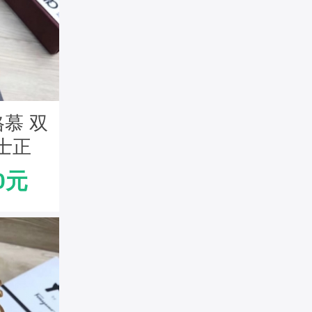
格慕 双
士正
款 黑
0元