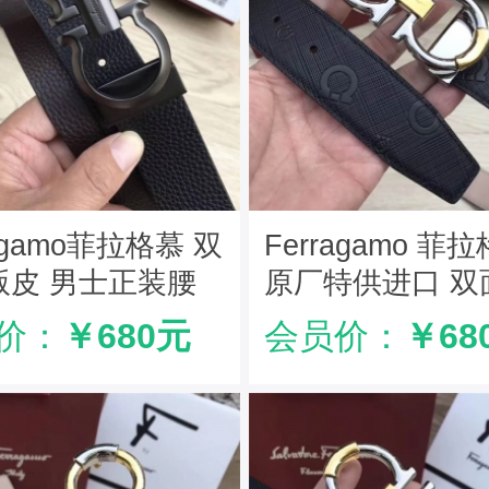
ragamo菲拉格慕 双
Ferragamo 菲
版皮 男士正装腰
原厂特供进口 双
务休闲款 荔枝纹
版皮 正装腰带 
价：
￥680元
会员价：
￥68
扣