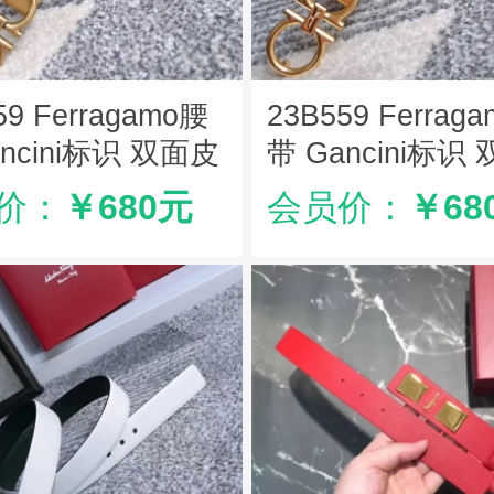
59 Ferragamo腰
23B559 Ferrag
ancini标识 双面皮
带 Gancini标识
菲拉格慕女款腰带
色 菲拉格慕女款
价：
￥680元
会员价：
￥68
橙色