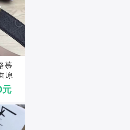
拉格慕
面原
印花银
0元