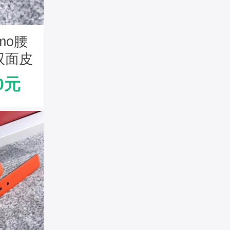
amo腰
 双面皮
腰带
0元