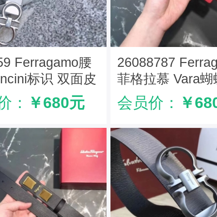
59 Ferragamo腰
26088787 Ferra
ancini标识 双面皮
菲格拉慕 Vara
菲拉格慕女款腰带
女士腰带 红色
价：
￥680元
会员价：
￥68