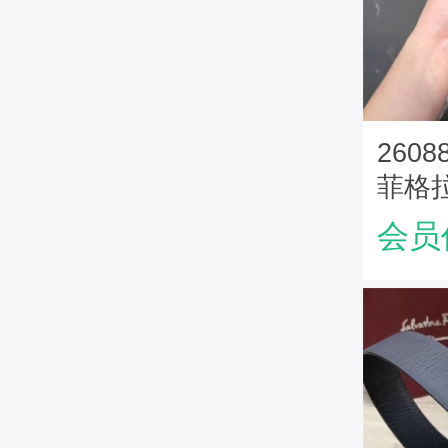
2608
菲格拉
女士
会员