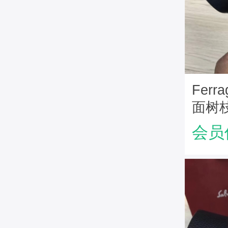
Fer
面树
装腰带
会员
带金