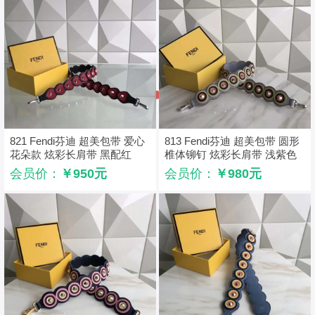
821 Fendi芬迪 超美包带 爱心
813 Fendi芬迪 超美包带 圆形
花朵款 炫彩长肩带 黑配红
椎体铆钉 炫彩长肩带 浅紫色
会员价：
￥950元
会员价：
￥980元