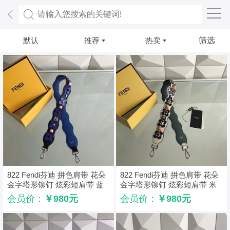
默认
推荐
热卖
筛选
822 Fendi芬迪 拼色肩带 花朵
822 Fendi芬迪 拼色肩带 花朵
金字塔形铆钉 炫彩短肩带 蓝
金字塔形铆钉 炫彩短肩带 米
拼黑
色拼灰
会员价：
￥980元
会员价：
￥980元