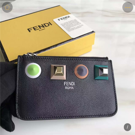
商品
详情
评价
/