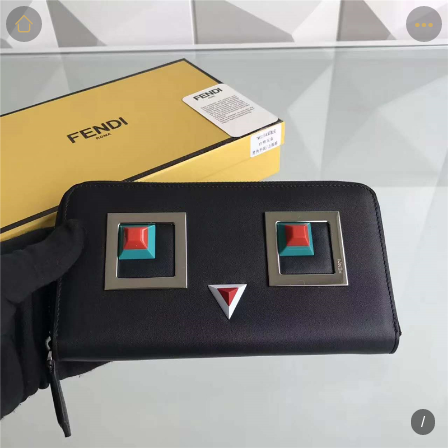
商品
详情
评价
/