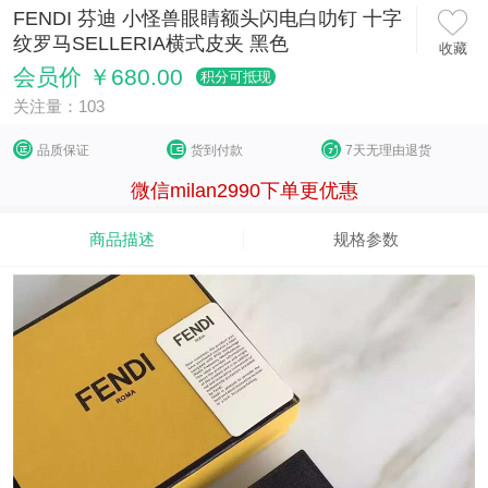
FENDI 芬迪 小怪兽眼睛额头闪电白叻钉 十字
纹罗马SELLERIA横式皮夹 黑色
收藏
会员价 ￥680.00
积分可抵现
关注量：103
品质保证
货到付款
7天无理由退货
微信milan2990下单更优惠
商品描述
规格参数