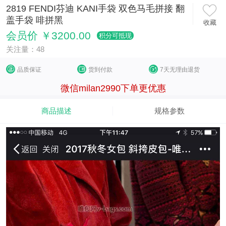
2819 FENDI芬迪 KANI手袋 双色马毛拼接 翻
盖手袋 啡拼黑
收藏
会员价 ￥3200.00
积分可抵现
关注量：48
品质保证
货到付款
7天无理由退货
微信milan2990下单更优惠
商品描述
规格参数