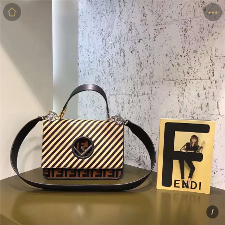
商品
详情
评价
/