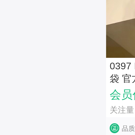
039
袋 官
会员价
关注量
品质