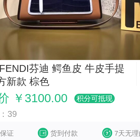
7 FENDI芬迪 鳄鱼皮 牛皮手提
方新款 棕色
 ￥3100.00
积分可抵现
：39
保证
货到付款
7天无