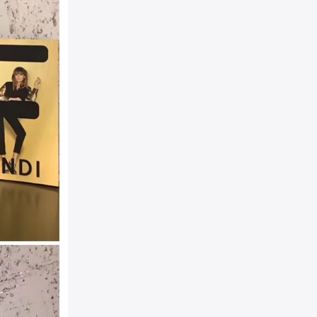
颜色：
棕色
30cm
规格：
材质：
绒布
产地：
Made in Italy（意
附件：
防尘袋，真品卡，说