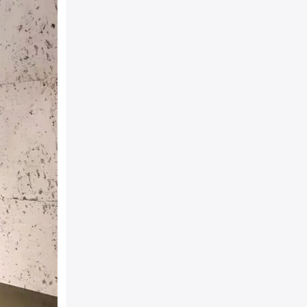
袋
包装：
原装防尘袋+精美外
相宜
详细介绍：
FENDI 039
手挽及肩带，前袋配有拉链
及一个拉链口袋，正面口袋