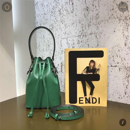
商品
详情
评价
/