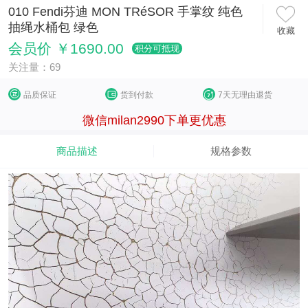
010 Fendi芬迪 MON TRéSOR 手掌纹 纯色
抽绳水桶包 绿色
收藏
会员价 ￥1690.00
积分可抵现
关注量：69
品质保证
货到付款
7天无理由退货
微信milan2990下单更优惠
商品描述
规格参数