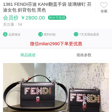
1381 FENDI芬迪 KANI翻盖手袋 玻璃铆钉 芬
迪女包 斜背包包 黑色
收藏
会员价 ￥2800.00
积分可抵现
关注量：54
品质保证
货到付款
7天无理由退货
微信milan2990下单更优惠
商品描述
规格参数