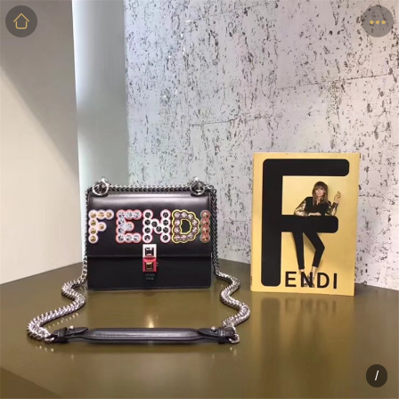
商品
详情
评价
/