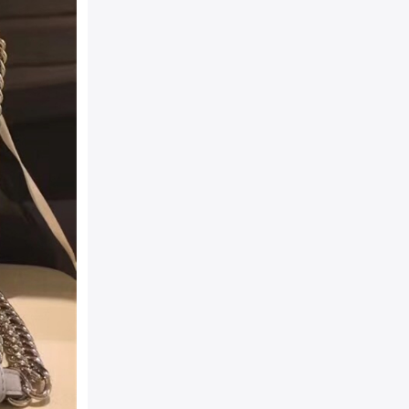
袋
包装：
原装防尘袋+精美外
相宜
详细介绍：
FENDI 1381
双色有机玻璃铆钉开合，配
背或手拿。