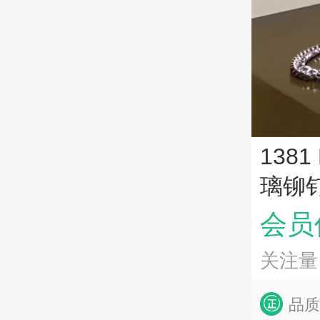
138
璃铆钉
会员价
关注量
品质