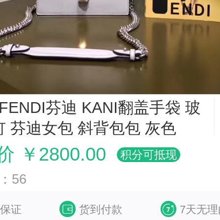
1 FENDI芬迪 KANI翻盖手袋 玻
 芬迪女包 斜背包包 灰色
 ￥2800.00
积分可抵现
：56
保证
货到付款
7天无