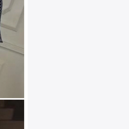
颜色：
灰色
19cm
规格：
材质：
牛皮
产地：
Made in Italy（意
附件：
防尘袋，真品卡，说