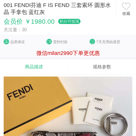
001 FENDI芬迪 F IS FEND 三套索环 圆形水
晶 手拿包 蓝红灰
收藏
会员价 ￥1980.00
积分可抵现
关注量：30
品质保证
货到付款
7天无理由退货
微信milan2990下单更优惠
商品描述
规格参数