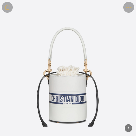
商品
详情
评价
/