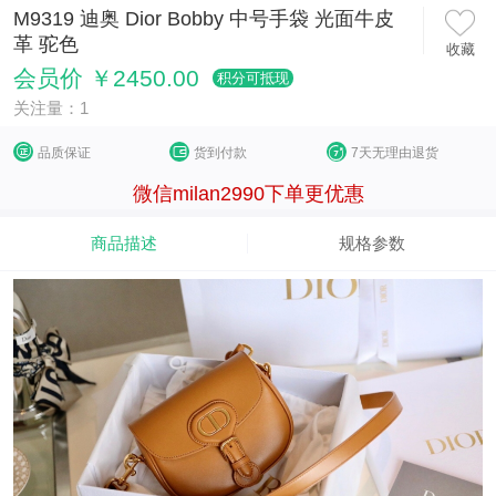
M9319 迪奥 Dior Bobby 中号手袋 光面牛皮
革 驼色
收藏
会员价 ￥2450.00
积分可抵现
关注量：1
品质保证
货到付款
7天无理由退货
微信milan2990下单更优惠
商品描述
规格参数