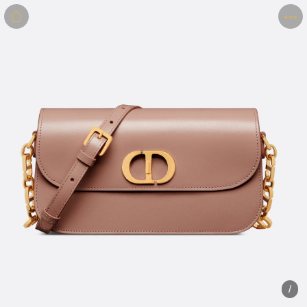
商品
详情
评价
/