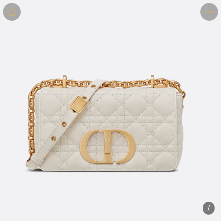
商品
详情
评价
/