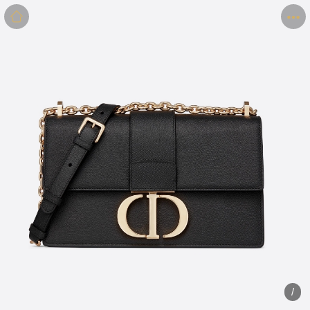
商品
详情
评价
/